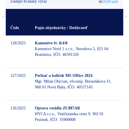
Číslo
Popis objednávky / Dodávateľ
P
128/2025
Kamenivo fr. K4/8
Kamenivo Nord 1 s.r.o., Nerudova 5, 821 04
Bratislava, IČO: 46591320
B
127/2025
Počítač a balíček MS Office 2024
Mgr. Milan Obrcian, eScomp, Bernolákova 11,
968 01 Nová Baňa, IČO: 40537145
B
126/2025
Oprava vozidla ZC887AR
HYCA s.r.o., Viničnianska cesta 9, 902 01
Pezinok, IČO: 35900008
B