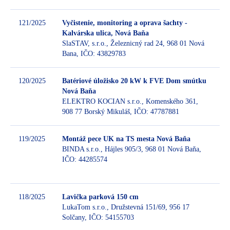
121/2025
Vyčistenie, monitoring a oprava šachty -
Kalvárska ulica, Nová Baňa
SlaSTAV, s.r.o., Železnicný rad 24, 968 01 Nová
B
Bana, IČO: 43829783
120/2025
Batériové úložisko 20 kW k FVE Dom smútku
Nová Baňa
ELEKTRO KOCIAN s.r.o., Komenského 361,
B
908 77 Borský Mikuláš, IČO: 47787881
119/2025
Montáž pece UK na TS mesta Nová Baňa
BINDA s.r.o., Hájles 905/3, 968 01 Nová Baňa,
IČO: 44285574
B
118/2025
Lavička parková 150 cm
LukaTom s.r.o., Družstevná 151/69, 956 17
Solčany, IČO: 54155703
B