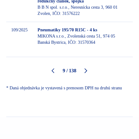
redukčný článok, spojka
B B N spol. s.r.o., Neresnícka cesta 3, 960 01
B
Zvolen, IČO: 31576222
109/2025
Pneumatiky 195/70 R15C - 4 ks
MIKONA s.r.o., Zvolenská cesta 51, 974 05
Banská Bystrica, IČO: 31570364
B
9 / 138
* Daná objednávka je vystavená s prenosom DPH na druhú stranu