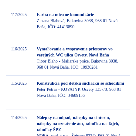
117/2025
Farba na miestne komunikácie
Zuzana Blahová, Bukovina 3038, 968 01 Nová
Baňa, IČO: 41413890
B
116/2025
Vymaľovanie a vyspravenie priestorov vo
verejných WC ulica Osvety, Nová Baňa
Tibor Blaho - Maliarske práce, Bukovina 3038,
B
968 01 Nová Baňa, IČO: 10930281
115/2025
Konštrukcia pod detskú šúchačku so schodíkmi
Peter Petráš - KOVATYP, Osvety 1357/8, 968 01
Nová Baňa, IČO: 34609156
B
114/2025
Nálepky na odpad, nálepky na cintorín,
nálepky na označenie áut, tabuľka na Tajch,
tabuľky ŠPZ
B
NOBA, spol. s r.o., Štúrova 832/9, 968 01 Nová