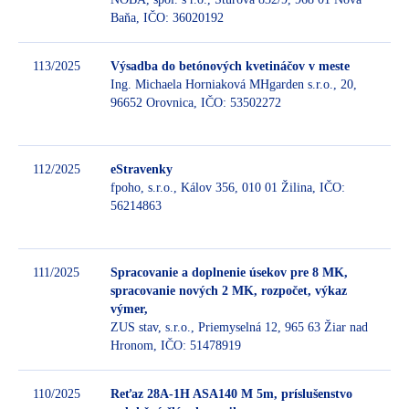
Baňa, IČO: 36020192
113/2025
Výsadba do betónových kvetináčov v meste
Ing. Michaela Horniaková MHgarden s.r.o., 20,
96652 Orovnica, IČO: 53502272
B
112/2025
eStravenky
fpoho, s.r.o., Kálov 356, 010 01 Žilina, IČO:
56214863
B
111/2025
Spracovanie a doplnenie úsekov pre 8 MK,
spracovanie nových 2 MK, rozpočet, výkaz
výmer,
B
ZUS stav, s.r.o., Priemyselná 12, 965 63 Žiar nad
Hronom, IČO: 51478919
110/2025
Reťaz 28A-1H ASA140 M 5m, príslušenstvo