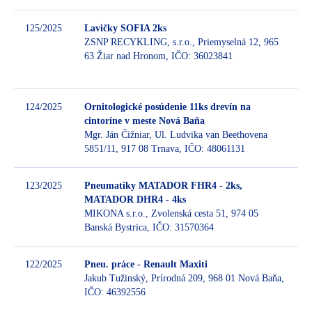
125/2025
Lavičky SOFIA 2ks
ZSNP RECYKLING, s.r.o., Priemyselná 12, 965
63 Žiar nad Hronom, IČO: 36023841
B
124/2025
Ornitologické posúdenie 11ks drevín na
cintoríne v meste Nová Baňa
Mgr. Ján Čižniar, Ul. Ludvika van Beethovena
B
5851/11, 917 08 Trnava, IČO: 48061131
123/2025
Pneumatiky MATADOR FHR4 - 2ks,
MATADOR DHR4 - 4ks
MIKONA s.r.o., Zvolenská cesta 51, 974 05
B
Banská Bystrica, IČO: 31570364
122/2025
Pneu. práce - Renault Maxiti
Jakub Tužinský, Prírodná 209, 968 01 Nová Baňa,
IČO: 46392556
B