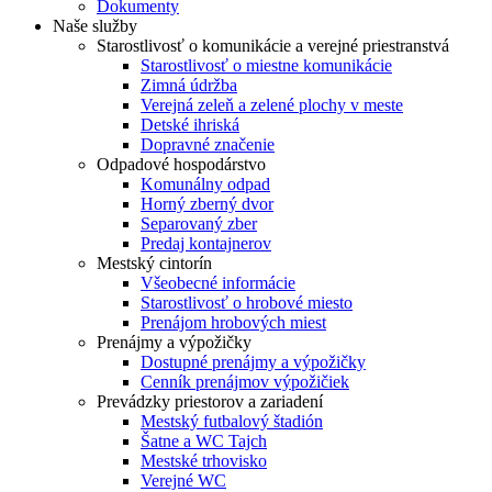
Dokumenty
Naše služby
Starostlivosť o komunikácie a verejné priestranstvá
Starostlivosť o miestne komunikácie
Zimná údržba
Verejná zeleň a zelené plochy v meste
Detské ihriská
Dopravné značenie
Odpadové hospodárstvo
Komunálny odpad
Horný zberný dvor
Separovaný zber
Predaj kontajnerov
Mestský cintorín
Všeobecné informácie
Starostlivosť o hrobové miesto
Prenájom hrobových miest
Prenájmy a výpožičky
Dostupné prenájmy a výpožičky
Cenník prenájmov výpožičiek
Prevádzky priestorov a zariadení
Mestský futbalový štadión
Šatne a WC Tajch
Mestské trhovisko
Verejné WC