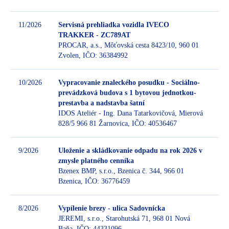
11/2026
Servisná prehliadka vozidla IVECO
TRAKKER - ZC789AT
PROCAR, a.s., Môťovská cesta 8423/10, 960 01
Be
Zvolen, IČO: 36384992
10/2026
Vypracovanie znaleckého posudku - Sociálno-
prevádzková budova s 1 bytovou jednotkou-
prestavba a nadstavba šatní
Be
IDOS Ateliér - Ing. Dana Tatarkovičová, Mierová
828/5 966 81 Žarnovica, IČO: 40536467
9/2026
Uloženie a skládkovanie odpadu na rok 2026 v
zmysle platného cenníka
Bzenex BMP, s.r.o., Bzenica č. 344, 966 01
Be
Bzenica, IČO: 36776459
8/2026
Vypílenie brezy - ulica Sadovnícka
JEREMI, s.r.o., Starohutská 71, 968 01 Nová
Baňa, IČO: 44331096
Be