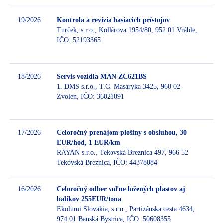
19/2026
Kontrola a revízia hasiacich prístojov
Turček, s.r.o., Kollárova 1954/80, 952 01 Vráble,
IČO: 52193365
Be
18/2026
Servis vozidla MAN ZC621BS
1. DMS s.r.o., T.G. Masaryka 3425, 960 02
Zvolen, IČO: 36021091
Be
17/2026
Celoročný prenájom plošiny s obsluhou, 30
EUR/hod, 1 EUR/km
RAYAN s.r.o., Tekovská Breznica 497, 966 52
Be
Tekovská Breznica, IČO: 44378084
16/2026
Celoročný odber voľne ložených plastov aj
balíkov 255EUR/tona
Ekolumi Slovakia, s.r.o., Partizánska cesta 4634,
Be
974 01 Banská Bystrica, IČO: 50608355