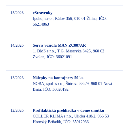
15/2026
eStravenky
fpoho, s.r.o., Kálov 356, 010 01 Žilina, IČO:
56214863
Be
14/2026
Servis vozidla MAN ZC887AR
1. DMS s.r.o., T.G. Masaryka 3425, 960 02
Zvolen, IČO: 36021091
Be
13/2026
Nálepky na kontajnery 50 ks
NOBA, spol. s r.o., Štúrova 832/9, 968 01 Nová
Baňa, IČO: 36020192
Be
12/2026
Profilaktická prehliadka v dome smútku
COLLER KLÍMA s.r.o., Ulička 418/2, 966 53
Hronský Beňadik, IČO: 35912936
Be