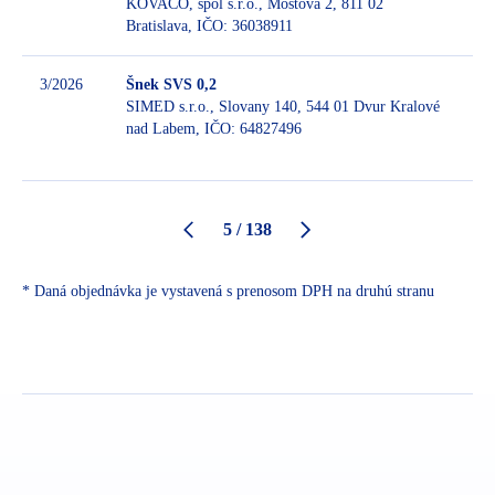
KOVACO, spol s.r.o., Mostová 2, 811 02
Be
Bratislava, IČO: 36038911
3/2026
Šnek SVS 0,2
SIMED s.r.o., Slovany 140, 544 01 Dvur Kralové
nad Labem, IČO: 64827496
Be
5 / 138
* Daná objednávka je vystavená s prenosom DPH na druhú stranu