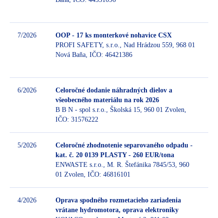
7/2026
OOP - 17 ks monterkové nohavice CSX
PROFI SAFETY, s.r.o., Nad Hrádzou 559, 968 01
Nová Baňa, IČO: 46421386
Be
6/2026
Celoročné dodanie náhradných dielov a
všeobecného materiálu na rok 2026
B B N - spol s.r.o., Školská 15, 960 01 Zvolen,
Be
IČO: 31576222
5/2026
Celoročné zhodnotenie separovaného odpadu -
kat. č. 20 0139 PLASTY - 260 EUR/tona
ENWASTE s.r.o., M. R. Štefánika 7845/53, 960
Be
01 Zvolen, IČO: 46816101
4/2026
Oprava spodného rozmetacieho zariadenia
vrátane hydromotora, oprava elektroniky