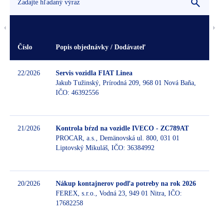
Číslo
Popis objednávky / Dodávateľ
Po
22/2026
Servis vozidla FIAT Linea
Jakub Tužinský, Prírodná 209, 968 01 Nová Baňa,
IČO: 46392556
Be
21/2026
Kontrola bŕzd na vozidle IVECO - ZC789AT
PROCAR, a.s., Demänovská ul. 800, 031 01
Liptovský Mikuláš, IČO: 36384992
Be
20/2026
Nákup kontajnerov podľa potreby na rok 2026
FEREX, s.r.o., Vodná 23, 949 01 Nitra, IČO:
17682258
Be