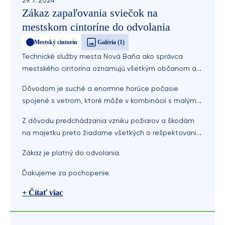
29. 7. 2024
Zákaz zapaľovania sviečok na
mestskom cintoríne do odvolania
Mestský cintorín
Galéria (1)
Technické služby mesta Nová Baňa ako správca
mestského cintorína oznamujú všetkým občanom a
návštevníkom cintorína, že je vyhlásený zákaz
Dôvodom je suché a enormne horúce počasie
zapaľovania sviečok a kahancov v rámci celého
spojené s vetrom, ktoré môže v kombinácii s malým
areálu mestského cintorína.
horiacim plameňom sviečky spôsobiť nemalé škody
Z dôvodu predchádzania vzniku požiarov a škodám
na hroboch a ostatnom majetku.
na majetku preto žiadame všetkých o rešpektovanie
tohto zákazu.
Zákaz je platný do odvolania.
Ďakujeme za pochopenie.
+ Čítať viac