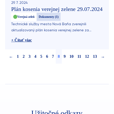
29. 7. 2024
Plán kosenia verejnej zelene 29.07.2024
Verejná zeleň
Dokumenty (1)
Technické služby mesta Nová Baňa zverejnili
aktualizovaný plán kosenia verejnej zelene za
uplynulý týždeň.
+ Čítať viac
←
1
2
3
4
5
6
7
8
9
10
11
12
13
→
Užitočné odkazy