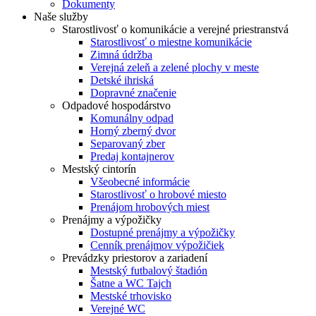
Dokumenty
Naše služby
Starostlivosť o komunikácie a verejné priestranstvá
Starostlivosť o miestne komunikácie
Zimná údržba
Verejná zeleň a zelené plochy v meste
Detské ihriská
Dopravné značenie
Odpadové hospodárstvo
Komunálny odpad
Horný zberný dvor
Separovaný zber
Predaj kontajnerov
Mestský cintorín
Všeobecné informácie
Starostlivosť o hrobové miesto
Prenájom hrobových miest
Prenájmy a výpožičky
Dostupné prenájmy a výpožičky
Cenník prenájmov výpožičiek
Prevádzky priestorov a zariadení
Mestský futbalový štadión
Šatne a WC Tajch
Mestské trhovisko
Verejné WC