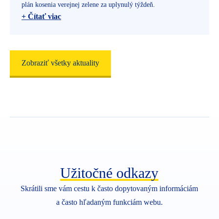
plán kosenia verejnej zelene za uplynulý týždeň.
+ Čítať viac
20. 7. 2026
Zobraziť všetky aktuality
Plán kosenia verejnej zelene
Dokumenty (1)
Technické služby mesta Nová Baňa zverejnili aktualizovaný
plán kosenia verejnej zelene za uplynulý týždeň.
+ Čítať viac
Užitočné odkazy
Skrátili sme vám cestu k často dopytovaným informáciám
a často hľadaným funkciám webu.