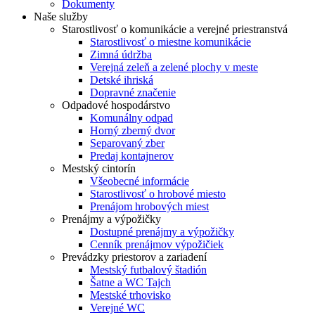
Dokumenty
Naše služby
Starostlivosť o komunikácie a verejné priestranstvá
Starostlivosť o miestne komunikácie
Zimná údržba
Verejná zeleň a zelené plochy v meste
Detské ihriská
Dopravné značenie
Odpadové hospodárstvo
Komunálny odpad
Horný zberný dvor
Separovaný zber
Predaj kontajnerov
Mestský cintorín
Všeobecné informácie
Starostlivosť o hrobové miesto
Prenájom hrobových miest
Prenájmy a výpožičky
Dostupné prenájmy a výpožičky
Cenník prenájmov výpožičiek
Prevádzky priestorov a zariadení
Mestský futbalový štadión
Šatne a WC Tajch
Mestské trhovisko
Verejné WC