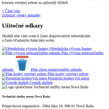
kosenia verejnej zelene za uplynulý týždeň.
+ Čítať viac
Zobraziť všetky aktuality
Užitočné odkazy
Skrátili sme vám cestu k často dopytovaným informáciám
a často hľadaným funkciám webu.
Objednávka vývozu žumpy
Plán vývozu nebezpečného
odpadu
Plán zberu separovaného odpadu
Plán kosby verejnej zelene
Prenájom hrobových miest
Cenník služieb
Technické služby mesta Nová Baňa
Príspevková organizácia - Dlhá lúka 18, 968 01 Nová Baňa